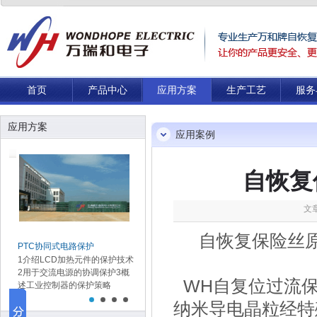
首页
产品中心
应用方案
生产工艺
服务
应用方案
应用案例
自恢复
文章
自恢复保险丝
PTC协同式电路保护
几种LED保护电路设计方案
适用于US
1介绍LCD加热元件的保护技术
白光LED属于电压敏感型的器
护方案
2用于交流电源的协调保护3概
件，在实际工作中是以20mA的
USB3 
WH自复位过流保
述工业控制器的保护策略
电流为上限，但往往会...
高了最大
流、提供全
纳米导电晶粒经特